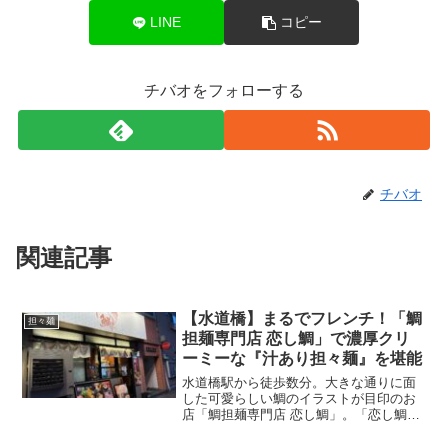
LINE
コピー
チバオをフォローする
チバオ
関連記事
【水道橋】まるでフレンチ！「鯛
担々麺
担麺専門店 恋し鯛」で濃厚クリ
ーミーな『汁あり担々麺』を堪能
水道橋駅から徒歩数分。大きな通りに面
した可愛らしい鯛のイラストが目印のお
店「鯛担麺専門店 恋し鯛」。「恋し鯛
（こいしたい）」というユニークな店名
に惹かれますが、ここはただのダジャレ