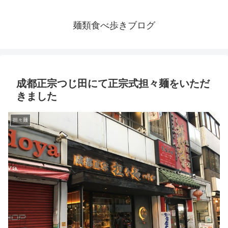
麺類食べ歩きブログ
成都正宗つじ田にて正宗式担々麺をいただ
きました
担々麺