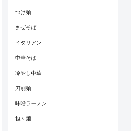
つけ麺
まぜそば
イタリアン
中華そば
冷やし中華
刀削麺
味噌ラーメン
担々麺